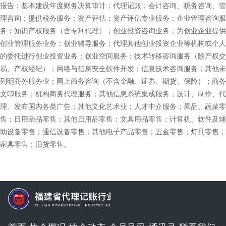
报告；基本建设年度财务决算审计；代理记账；会计咨询、税务咨询、管
建
企
会
会
理咨询；提供税务服务；资产评估；资产评估专业服务；企业管理咨询服
务；知识产权服务（含专利代理）；创业投资咨询业务；为创业企业提供
业
慈
员
通
创业管理服务业务；创业辅导服务；代理其他创业投资企业等机构或个人
的委托进行创业投资业务；创业空间服务；技术转移咨询服务（除产权交
善
风
讯
联
易、产权经纪）；网络与信息安全软件开发；信息技术咨询服务；其他未
列明商务服务业；网上商务咨询（不含金融、证券、期货、保险）；商务
采
录
系
文印服务；机构商务代理服务；其他信息系统集成服务；设计、制作、代
我
理、发布国内各类广告；其他文化艺术业；人才中介服务；果品、蔬菜零
售；日用杂品零售；其他日用品零售；文具用品零售；计算机、软件及辅
们
助设备零售；通信设备零售；其他电子产品零售；五金零售；灯具零售；
家具零售；旧货零售。