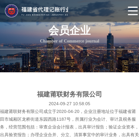
网
站
协会概况
会员企业
首
协
Chamber of Commerce journal
页
会
协
介
会
组
绍
章
织
协会动态
程
架
协
福建莆联财务有限公司
2024-09-27 10:58:05
构
会
协
福建莆联财务有限公司成立于2020-04-20，企业注册地址位于福建省莆
头
会
会
田市城厢区龙桥街道东园西路1187号，所属行业为会计、审计及税务服
务，经营范围包括：审查企业会计报表，出具审计报告；验证企业资本，
条
党
员
协
出具验资报告；办理企业合并、分立、清算事宜中的审计业务，出具有关