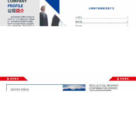
建
企
会
会
业
慈
员
通
善
风
讯
联
采
录
系
我
们