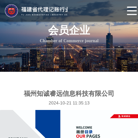
网
站
协会概况
会员企业
首
协
Chamber of Commerce journal
页
会
协
介
会
组
绍
章
织
协会动态
程
架
协
福州知诚睿远信息科技有限公司
2024-10-21 11:35:13
构
会
协
头
会
会
条
党
员
协